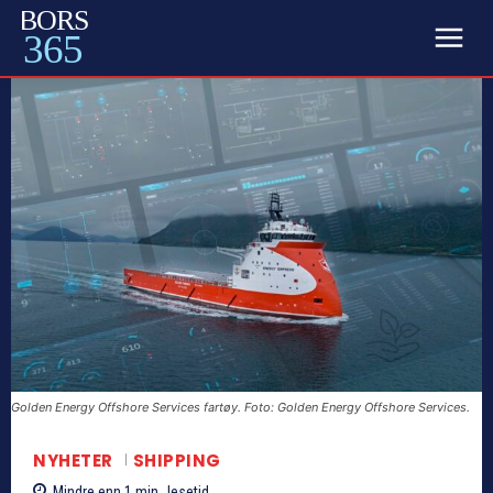
BORS
365
Golden Energy Offshore Services fartøy. Foto: Golden Energy Offshore Services.
NYHETER
SHIPPING
Mindre enn 1
min.
lesetid