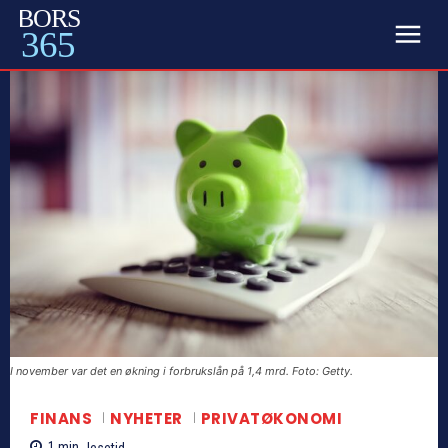
BORS
365
I november var det en økning i forbrukslån på 1,4 mrd. Foto: Getty.
FINANS
NYHETER
PRIVATØKONOMI
1
min.
lesetid