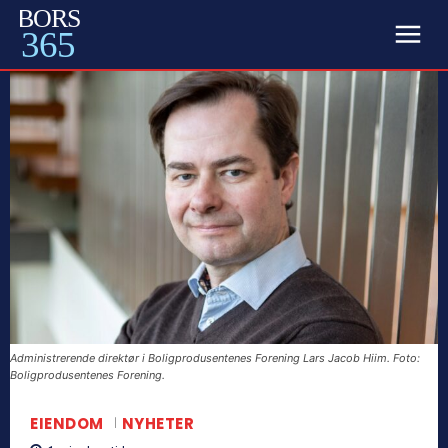
BORS
365
Administrerende direktør i Boligprodusentenes Forening Lars Jacob Hiim. Foto:
Boligprodusentenes Forening.
EIENDOM
NYHETER